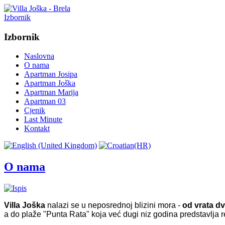
Izbornik
Izbornik
Naslovna
O nama
Apartman Josipa
Apartman Joška
Apartman Marija
Apartman 03
Cjenik
Last Minute
Kontakt
O nama
Villa Joška
nalazi se u neposrednoj blizini mora -
od vrata dv
a do plaže "Punta Rata" koja već dugi niz godina predstavlja r