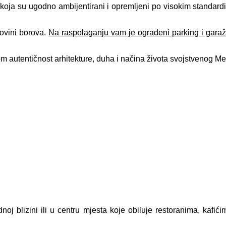
koja su ugodno ambijentirani i opremljeni po visokim standardi
dovini borova.
Na raspolaganju vam je ograđeni parking i gara
m autentičnost arhitekture, duha i načina života svojstvenog Me
dnoj blizini ili u centru mjesta koje obiluje restoranima, kafi