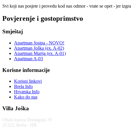
Svi koji nas posjete i provedu kod nas odmor - vrate se opet - jer izgr
Povjerenje i gostoprimstvo
Smještaj
Apartman Josipa - NOVO!
Apartman Joška (ex. A-02)
Apartman Marija (ex. A-01)
Apartman A-03
Korisne informacije
Korisni linkovi
Brela Info
Hrvatska Info
Kako do nas
Villa Joška
Obala kneza Domagoja 70
21322, Brela - HR