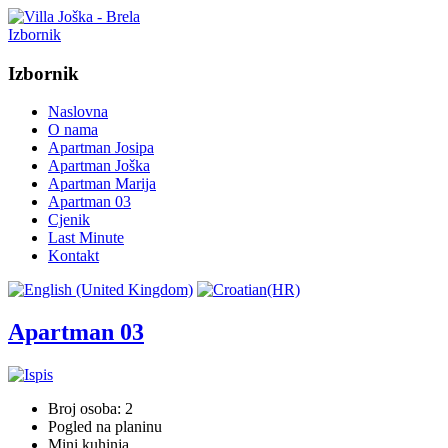
Izbornik
Izbornik
Naslovna
O nama
Apartman Josipa
Apartman Joška
Apartman Marija
Apartman 03
Cjenik
Last Minute
Kontakt
Apartman 03
Broj osoba: 2
Pogled na planinu
Mini kuhinja