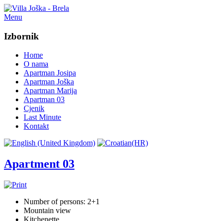
Menu
Izbornik
Home
O nama
Apartman Josipa
Apartman Joška
Apartman Marija
Apartman 03
Cjenik
Last Minute
Kontakt
Apartment 03
Number of persons: 2+1
Mountain view
Kitchenette