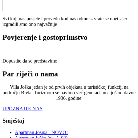
Svi koji nas posjete i provedu kod nas odmor - vrate se opet - jer
izgradili smo ono najvažnije
Povjerenje i gostoprimstvo
Dopustite da se predstavimo
Par riječi o nama
Villa Joška jedan je od prvih objekata u turističkoj funkciji na
području Brela. Turizmom se bavimo već generacijama još od davne
1936. godine.
UPOZNAJTE NAS
Smještaj
Apartman Josipa - NOVO!
Apartman Joška (ex. A-02)