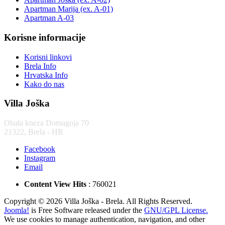
Apartman Marija (ex. A-01)
Apartman A-03
Korisne informacije
Korisni linkovi
Brela Info
Hrvatska Info
Kako do nas
Villa Joška
Obala kneza Domagoja 70
21322, Brela - HR
Facebook
Instagram
Email
Content View Hits
: 760021
Copyright © 2026 Villa Joška - Brela. All Rights Reserved.
Joomla!
is Free Software released under the
GNU/GPL License.
We use cookies to manage authentication, navigation, and other