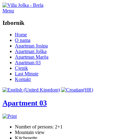
Menu
Izbornik
Home
O nama
Apartman Josipa
Apartman Joška
Apartman Marija
Apartman 03
Cjenik
Last Minute
Kontakt
Apartment 03
Number of persons: 2+1
Mountain view
Kitchenette