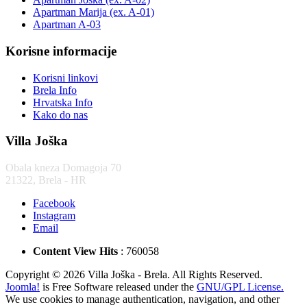
Apartman Marija (ex. A-01)
Apartman A-03
Korisne informacije
Korisni linkovi
Brela Info
Hrvatska Info
Kako do nas
Villa Joška
Obala kneza Domagoja 70
21322, Brela - HR
Facebook
Instagram
Email
Content View Hits
: 760058
Copyright © 2026 Villa Joška - Brela. All Rights Reserved.
Joomla!
is Free Software released under the
GNU/GPL License.
We use cookies to manage authentication, navigation, and other