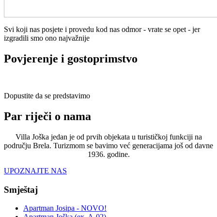
Svi koji nas posjete i provedu kod nas odmor - vrate se opet - jer
izgradili smo ono najvažnije
Povjerenje i gostoprimstvo
Dopustite da se predstavimo
Par riječi o nama
Villa Joška jedan je od prvih objekata u turističkoj funkciji na
području Brela. Turizmom se bavimo već generacijama još od davne
1936. godine.
UPOZNAJTE NAS
Smještaj
Apartman Josipa - NOVO!
Apartman Joška (ex. A-02)