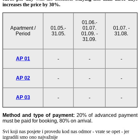
increases the price
by 30
%
.
01.06.-
Apartment /
01.05.-
01.07.
01.07. -
Period
31.05.
01.09. -
31.08.
31.09.
AP 01
-
-
-
AP 02
-
-
-
AP 03
-
-
-
Method and type of payment:
20% of advanced payment
must be paid for booking, 80% on arrival.
Svi koji nas posjete i provedu kod nas odmor - vrate se opet - jer
izgradili smo ono najvažnije