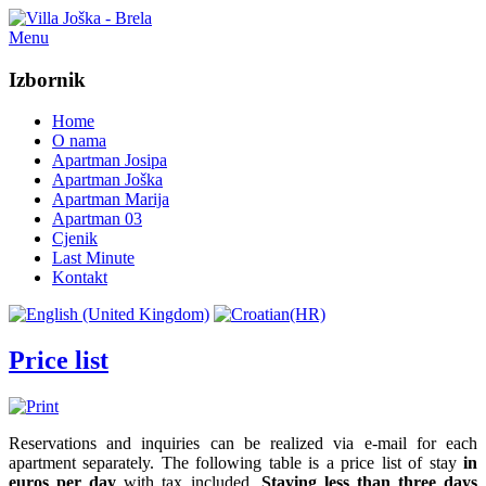
Menu
Izbornik
Home
O nama
Apartman Josipa
Apartman Joška
Apartman Marija
Apartman 03
Cjenik
Last Minute
Kontakt
Price list
Reservations and
inquiries
can
be realized
via e-mail
for
each
apartment
separately
.
The following table
is a
price list
of stay
in
euros per day
with tax included
.
Staying less
than three days