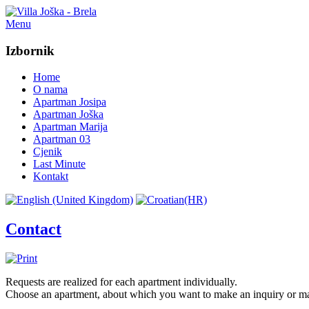
Menu
Izbornik
Home
O nama
Apartman Josipa
Apartman Joška
Apartman Marija
Apartman 03
Cjenik
Last Minute
Kontakt
Contact
Requests
are realized
for
each apartment
individually
.
Choose an apartment
, about which
you want to
make an inquiry
or
ma