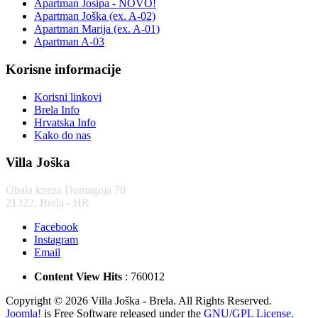
Apartman Josipa - NOVO!
Apartman Joška (ex. A-02)
Apartman Marija (ex. A-01)
Apartman A-03
Korisne informacije
Korisni linkovi
Brela Info
Hrvatska Info
Kako do nas
Villa Joška
Obala kneza Domagoja 70
21322, Brela - HR
Facebook
Instagram
Email
Content View Hits
: 760012
Copyright © 2026 Villa Joška - Brela. All Rights Reserved.
Joomla!
is Free Software released under the
GNU/GPL License.